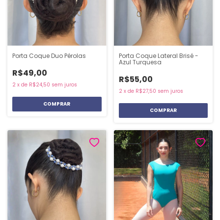
Porta Coque Duo Pérolas
Porta Coque Lateral Brisé -
Azul Turquesa
R$49,00
R$55,00
2
x
de
R$24,50
sem juros
2
x
de
R$27,50
sem juros