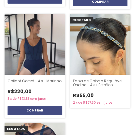
COMPRAR
ESGOTADO
Collant Corset - Azul Marinho
Faixa de Cabelo Regulável -
Ondine - Azul Petróleo
R$220,00
R$55,00
3
x
de
R$73,33
sem juros
2
x
de
R$27,50
sem juros
COMPRAR
ESGOTADO