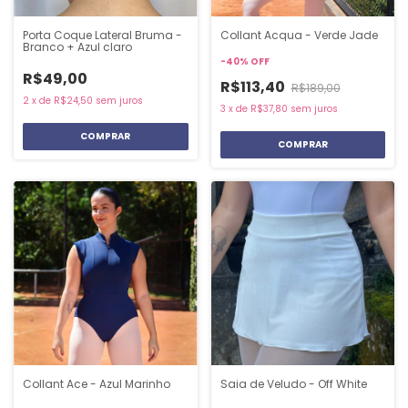
Porta Coque Lateral Bruma -
Collant Acqua - Verde Jade
Branco + Azul claro
-
40
%
OFF
R$49,00
R$113,40
R$189,00
2
x
de
R$24,50
sem juros
3
x
de
R$37,80
sem juros
COMPRAR
Collant Ace - Azul Marinho
Saia de Veludo - Off White