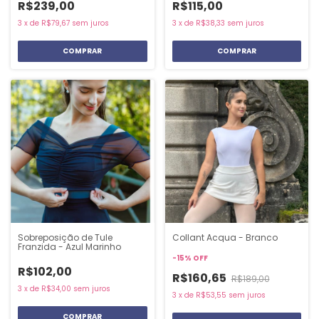
R$239,00
R$115,00
3
x
de
R$79,67
sem juros
3
x
de
R$38,33
sem juros
COMPRAR
COMPRAR
Sobreposição de Tule
Collant Acqua - Branco
Franzida - Azul Marinho
-
15
%
OFF
R$102,00
R$160,65
R$189,00
3
x
de
R$34,00
sem juros
3
x
de
R$53,55
sem juros
COMPRAR