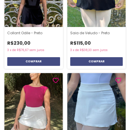
Collant Odile - Preto
Saia de Veludo - Preto
R$230,00
R$115,00
3
x
de
R$76,67
sem juros
3
x
de
R$38,33
sem juros
COMPRAR
COMPRAR