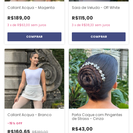
Collant Acqua - Magenta
Saia de Veludo - Off White
R$189,00
R$115,00
3
x
de
R$63,00
sem juros
3
x
de
R$38,33
sem juros
COMPRAR
COMPRAR
Collant Acqua - Branco
Porta Coque com Pingentes
de Strass - Cinza
-
15
%
OFF
R$43,00
R$160,65
R$189,00