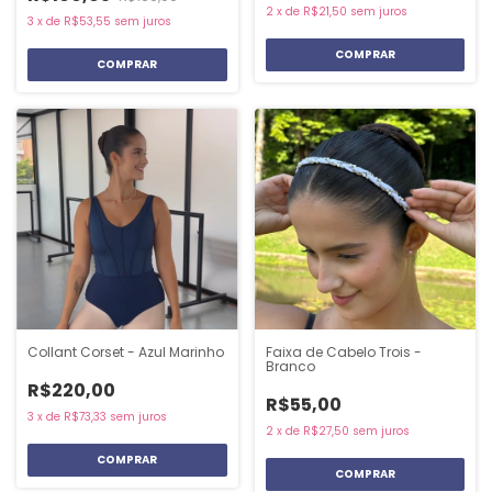
2
x
de
R$21,50
sem juros
3
x
de
R$53,55
sem juros
COMPRAR
Collant Corset - Azul Marinho
Faixa de Cabelo Trois -
Branco
R$220,00
R$55,00
3
x
de
R$73,33
sem juros
2
x
de
R$27,50
sem juros
COMPRAR